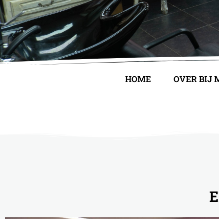
Bij
HOME
OVER BIJ
Monique
NÈT EVEN
ANDERS
E
Contact mij voor een afspraak