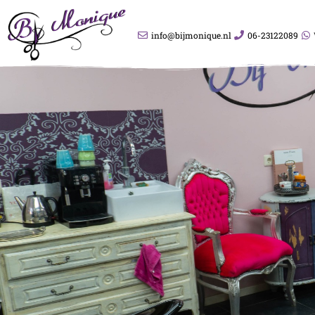
info@bijmonique.nl
06-23122089