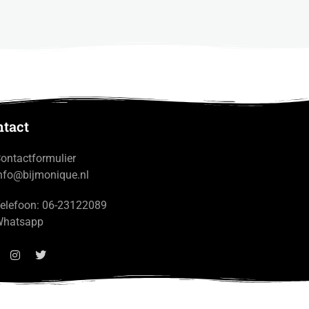
ntact
ontactformulier
nfo@bijmonique.nl
elefoon: 06-23122089
Whatsapp