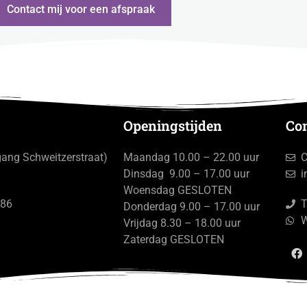
Contact mij voor een afspraak
Openingstijden
Co
gang Schweitzerstraat)
Maandag 10.00 – 22.00 uur
C
Dinsdag 9.00 – 17.00 uur
i
Woensdag GESLOTEN
686
T
Donderdag 9.00 – 17.00 uur
Vrijdag 8.30 – 18.00 uur
Zaterdag GESLOTEN