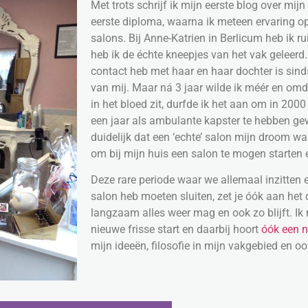
Met trots schrijf ik mijn eerste blog over mij
eerste diploma, waarna ik meteen ervaring op
salons. Bij Anne-Katrien in Berlicum heb ik r
heb ik de échte kneepjes van het vak geleerd.
contact heb met haar en haar dochter is sind
van mij. Maar ná 3 jaar wilde ik méér en omd
in het bloed zit, durfde ik het aan om in 2000 
een jaar als ambulante kapster te hebben gew
duidelijk dat een ‘echte’ salon mijn droom w
om bij mijn huis een salon te mogen starten e
Deze rare periode waar we allemaal inzitten e
salon heb moeten sluiten, zet je óók aan he
langzaam alles weer mag en ook zo blijft. Ik
nieuwe frisse start en daarbij hoort
óók een n
mijn ideeën, filosofie in mijn vakgebied en oo