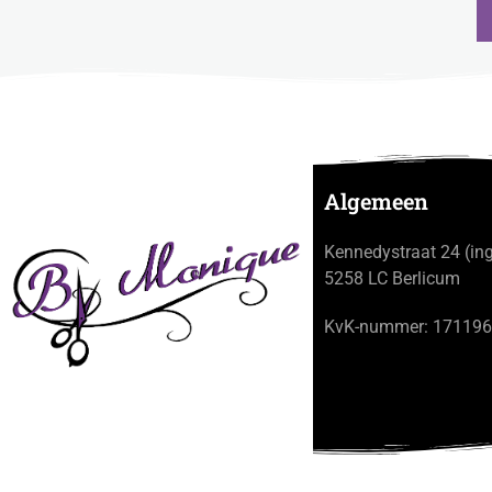
Algemeen
Kennedystraat 24 (in
5258 LC Berlicum
KvK-nummer: 17119