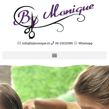
info@bijmonique.nl
06-23122089
Whatsapp