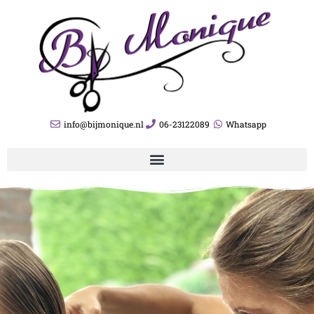
info@bijmonique.nl
06-23122089
Whatsapp