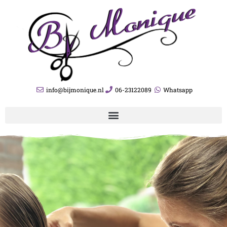
info@bijmonique.nl
06-23122089
Whatsapp