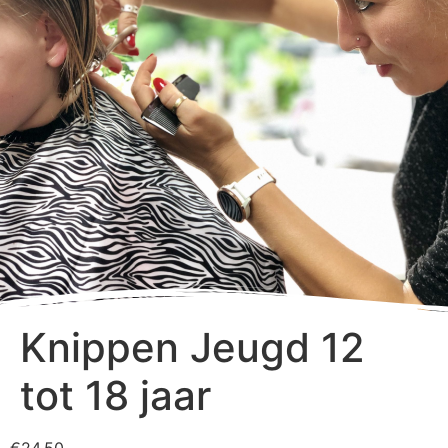
Bij Monique
Knippen Jeugd 12
NÈT EVEN ANDERS
tot 18 jaar
Contact mij voor
€24,50